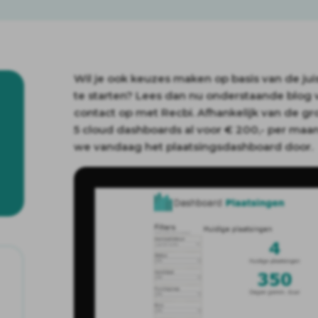
Wil je ook keuzes maken op basis van de jui
te starten? Lees dan nu onderstaande blog 
contact op met Recbi. Afhankelijk van de gro
5 cloud dashboards al voor € 200,- per maa
we vandaag het plaatsingsdashboard door.