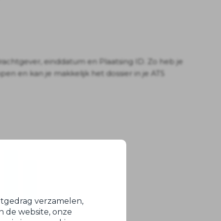
achtgever, einddatum en Plaatsing ID. Zo heb je
pen en kan je makkelijk het dossier in je ATS
netgedrag verzamelen,
en de website, onze