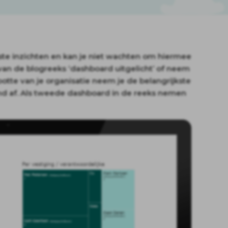
ste inzichten en kan je niet wachten om hiermee
van de blogreeks ‘dashboard uitgelicht’ of neem
otte van je organisatie neem je de belangrijkste
nd af. Als tweede dashboard in de reeks nemen