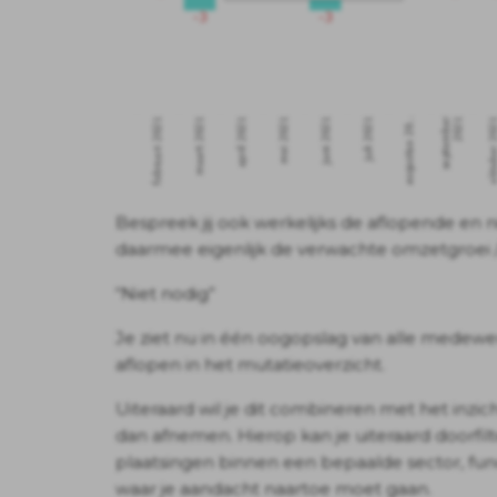
Bespreek jij ook werkelijks de aflopende en 
daarmee eigenlijk de verwachte omzetgroei
“Niet nodig”
Je ziet nu in één oogopslag van alle mede
aflopen in het mutatieoverzicht.
Uiteraard wil je dit combineren met het inzich
dan afnemen. Hierop kan je uiteraard doorf
plaatsingen binnen een bepaalde sector, funct
waar je aandacht naartoe moet gaan.