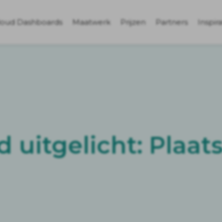
loud Dashboards
Maatwerk
Prijzen
Partners
Inspira
 uitgelicht: Plaat