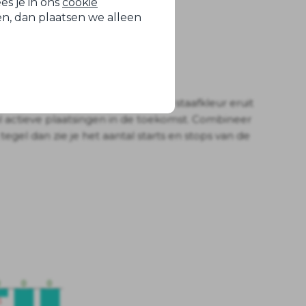
es je in ons
cookie
zen, dan plaatsen we alleen
 de huidige maand in een donkere staafkleur eruit
tal actieve plaatsingen in de toekomst. Combineer
tegel dan zie je het aantal starts en stops van de