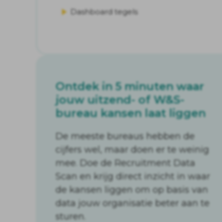
Dashboard tegels
Ontdek in 5 minuten waar
jouw uitzend- of W&S-
bureau kansen laat liggen
De meeste bureaus hebben de
cijfers wel, maar doen er te weinig
mee. Doe de Recruitment Data
Scan en krijg direct inzicht in waar
de kansen liggen om op basis van
data jouw organisatie beter aan te
sturen.