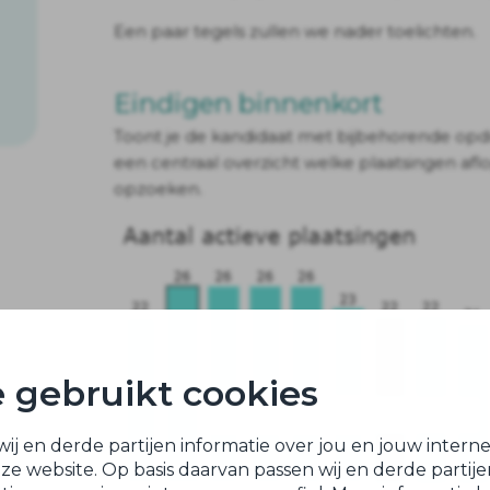
Een paar tegels zullen we nader toelichten.
Eindigen binnenkort
Toont je de kandidaat met bijbehorende opdr
een centraal overzicht welke plaatsingen aflo
opzoeken.
 gebruikt cookies
ij en derde partijen informatie over jou en jouw inter
ze website. Op basis daarvan passen wij en derde partij