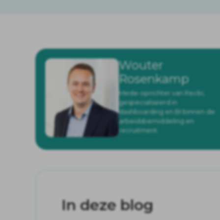
Wouter
Rosenkamp
Mede-oprichter van Recbi,
gespecialiseerd in
dashboarding en BI binnen de
arbeidsbemiddeling en
recruitment.
In deze blog