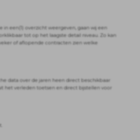
 in een(1) overzicht weergeven, gaan wij een
rklikbaar tot op het laagste detail niveau. Zo kan
weker of aflopende contracten zien welke
ische data over de jaren heen direct beschikbaar
uit het verleden toetsen en direct bijstellen voor
t.