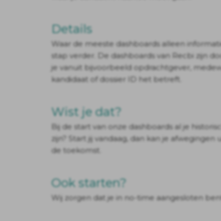
Details
Waar de meeste dashboards alleen informatie
stap verder. De dashboards van Recbi zijn doo
je vanuit bijvoorbeeld opdrachtgever, mede
kandidaat of dossier ID het betreft.
Wist je dat?
Bij de start van onze dashboards al je histor
zijn? Start jij vandaag, dan kan je afwegingen 
de toekomst.
Ook starten?
Wij zorgen dat je in no-time aangesloten ben