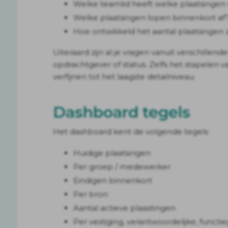
Welke teamlid heeft welke plaatsingen 
Welke plaatsingen lopen binnenkort af
Hoe ontwikkeld het aantal plaatsingen
Uiteraard zijn al je vragen vanuit verschillend
opdrachtgever of status. Zelfs het stapelen van
verfijnen tot het laagste detailniveau.
Dashboard tegels
Het dashboard kent de volgende tegels
Huidige plaatsingen
Per groep / medewerker
Eindigen binnenkort
Per bron
Aantal actieve plaastingen
Per vestiging, verantwoordelijke, functi