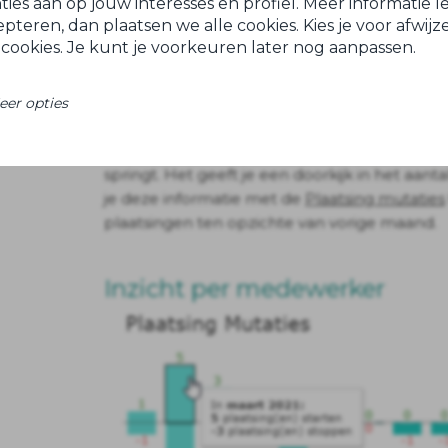
es aan op jouw interesses en profiel. Meer informatie le
cepteren, dan plaatsen we alle cookies. Kies je voor afwij
 cookies. Je kunt je voorkeuren later nog aanpassen.
eer opties
Aantal actieve plaatsingen
Toont het aantal actieve plaatsingen waarbij
springt. Het geeft je een doorkijk in het aan
je deze informatie met de
Plaatsing mutaties
plaatsingen ten opzichte van vorige maand.
Inzicht per medewerker