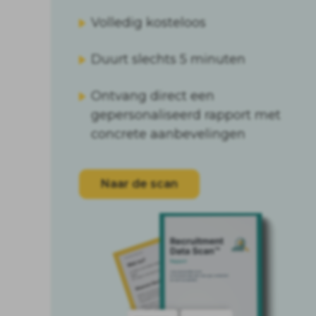
Volledig kosteloos
Duurt slechts 5 minuten
Ontvang direct een
gepersonaliseerd rapport met
concrete aanbevelingen
Naar de scan