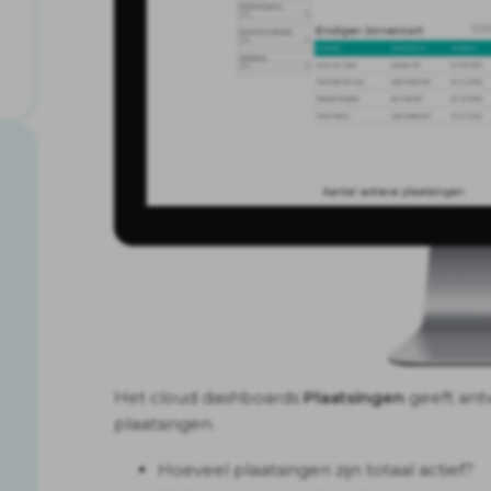
Het cloud dashboards
Plaatsingen
geeft an
plaatsingen.
Hoeveel plaatsingen zijn totaal actief?