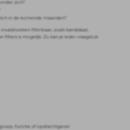
onder zich?
?
 zich in de komende maanden?
e invalshoeken filterbaar, zoals kandidaat,
 filters is mogelijk. Zo kan je ieder vraagstuk
egroep, functie of opdrachtgever