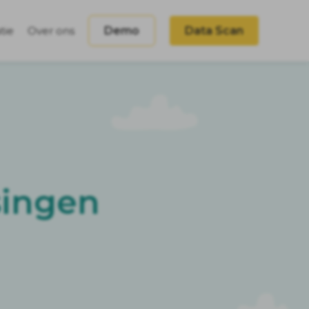
tie
Over ons
Demo
Data Scan
singen