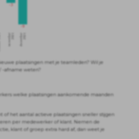
nieuwe plaatsingen met je teamleden? Wil je
 / -afname weten?
werkers welke plaatsingen aankomende maanden
t of het aantal actieve plaatsingen sneller stijgen
ilteren per medewerker of klant. Nemen de
ie, klant of groep extra hard af, dan weet je