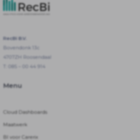
RecBi B.V.
Bovendonk 13c
4707ZH Roosendaal
T: 085 – 00 44 914
Menu
Cloud Dashboards
Maatwerk
BI voor Carerix