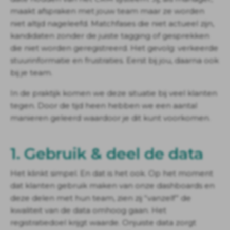
maakt afspraken met jouw team maar ze worden
niet altijd nageleefd. Matchfases die niet actueel zijn,
kandidaten zonder de juiste tagging of gesprekken
die niet worden geregistreerd. Het gevolg: verkeerde
stuurinformatie en frustraties. Eerst bij jou, daarna ook
bij je team.
In de praktijk komen we deze situatie bij veel klanten
tegen. Door de tijd heen hebben we een aantal
manieren geleerd waardoor je dit kunt voorkomen.
1. Gebruik & deel de data
Het klinkt simpel. En dat is het ook. Op het moment
dat klanten gebruik maken van onze dashboards en
deze delen met hun team, zien zij “vanzelf” de
kwaliteit van de data omhoog gaan. Het
registratiedoel krijgt waarde. Onjuiste data zorgt