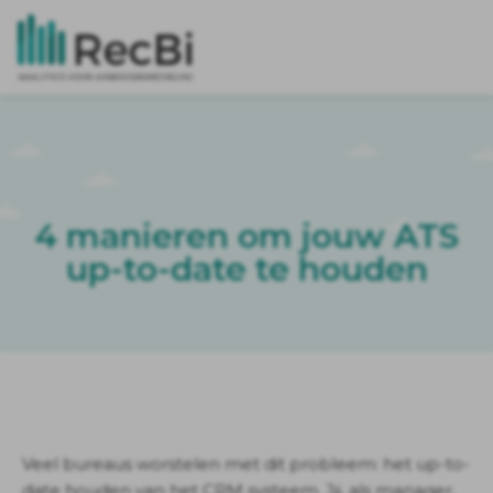
4 manieren om jouw ATS
up-to-date te houden
Veel bureaus worstelen met dit probleem: het up-to-
date houden van het CRM systeem. Jij, als manager,