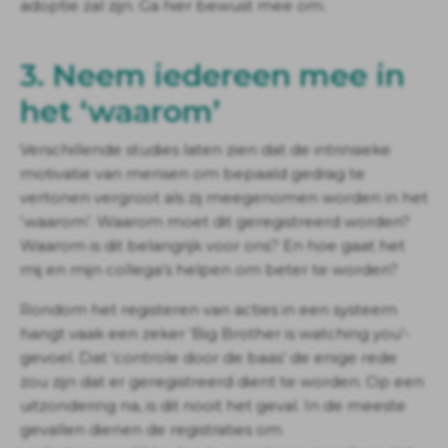
adoptie zal zijn. Ga hier bewust mee om.
3. Neem iedereen mee in
het ‘waarom’
Verschillende studies laten zien dat de intrinsieke
motivatie van mensen om bepaald gedrag te
vertonen vergroot als zij meegenomen worden in het
‘waarom’. Waarom moet dit geregistreerd worden?
Waarom is dit belangrijk voor ons? En hoe gaat het
mij en mijn collega’s helpen om beter te worden?
Rondom het registeren van acties in een systeem
hangt vaak een zeker ‘Big Brother is watching you’-
gevoel. Dat ‘controle door de baas’ de enige rede
zou zijn dat er geregistreerd dient te worden. Op een
uitzondering na, is dit nooit het geval. In de meeste
gevallen dienen de registraties om