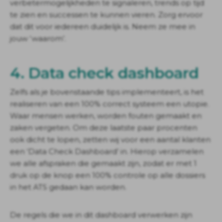
verbetermogelijkheden te signaleren, trends op tijd
te zien en successen te kunnen vieren. Zorg ervoor
dat dit voor iedereen duidelijk is. Neem ze mee in
jouw ‘waarom’.
4. Data check dashboard
Zelfs als je bovenstaande tips implementeert, is het
realiseren van een 100% correct systeem een utopie.
Waar mensen werken, worden fouten gemaakt en
zaken vergeten. Om deze laatste paar procenten
ook dicht te lopen, zetten wij voor een aantal klanten
een ‘Data Check Dashboard’ in. Hierop verzamelen
we alle afspraken die gemaakt zijn, zodat er met 1
druk op de knop een 100% controle op alle dossiers
in het ATS gedaan kan worden.
De regels die we in dit dashboard verwerken zijn