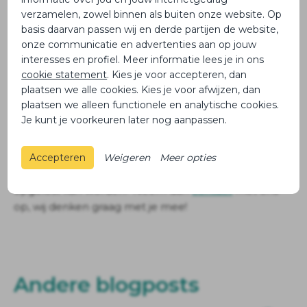
tenminste in fase Y zitten
verzamelen, zowel binnen als buiten onze website. Op
Én de huidige status is X
basis daarvan passen wij en derde partijen de website,
onze communicatie en advertenties aan op jouw
Het dashboard laat vervolgens alle checks zien en
interesses en profiel. Meer informatie lees je in ons
markeert rood waar één of meerdere dossiers zijn die
cookie statement
. Kies je voor accepteren, dan
niet voldoen. Hij laat dan ook direct zien om welke
plaatsen we alle cookies. Kies je voor afwijzen, dan
dossiers het gaat. Zo wordt controleren en bijsturen
plaatsen we alleen functionele en analytische cookies.
eenvoudig. Voor meer informatie, zie ons
Cloud Data
Je kunt je voorkeuren later nog aanpassen.
Health Dashboard
.
Heb je behoefte om even te sparren over hoe dit
Accepteren
Weigeren
Meer opties
probleem het beste binnen jouw organisatie
opgelost kan worden? Neem dan
contact
met ons
op, wij denken graag met je mee!
Andere blogposts