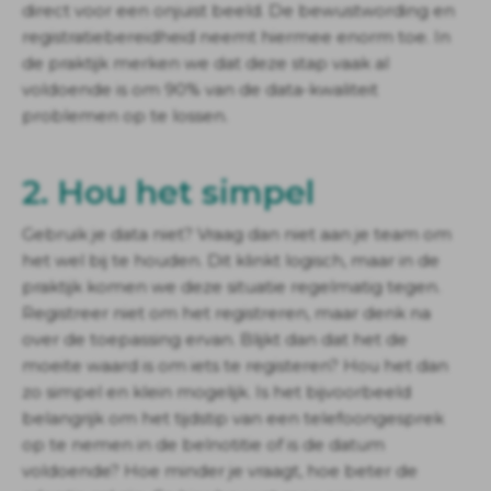
direct voor een onjuist beeld. De bewustwording en
registratiebereidheid neemt hiermee enorm toe. In
de praktijk merken we dat deze stap vaak al
voldoende is om 90% van de data-kwaliteit
problemen op te lossen.
2. Hou het simpel
Gebruik je data niet? Vraag dan niet aan je team om
het wel bij te houden. Dit klinkt logisch, maar in de
praktijk komen we deze situatie regelmatig tegen.
Registreer niet om het registreren, maar denk na
over de toepassing ervan. Blijkt dan dat het de
moeite waard is om iets te registeren? Hou het dan
zo simpel en klein mogelijk. Is het bijvoorbeeld
belangrijk om het tijdstip van een telefoongesprek
op te nemen in de belnotitie of is de datum
voldoende? Hoe minder je vraagt, hoe beter de